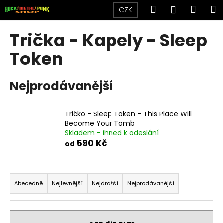
K
Přejít
Hledat
Náku
M
Přihlášen
CZK
na
o
obsah
Zpět
Zpět
košík
š
Trička - Kapely - Sleep
í
C
Token
k
o
p
Nejprodávanější
o
t
Tričko - Sleep Token - This Place Will
ř
Become Your Tomb
e
Skladem - ihned k odeslání
b
590 Kč
od
u
j
Ř
e
a
Abecedně
Nejlevnější
Nejdražší
Nejprodávanější
t
z
e
e
n