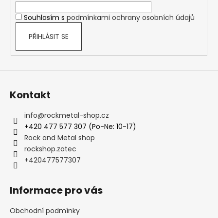
í
Souhlasím s
podmínkami ochrany osobních údajů
PŘIHLÁSIT SE
Kontakt
info
@
rockmetal-shop.cz
+420 477 577 307 (Po-Ne: 10-17)
Rock and Metal shop
rockshop.zatec
+420477577307
Informace pro vás
Obchodní podmínky