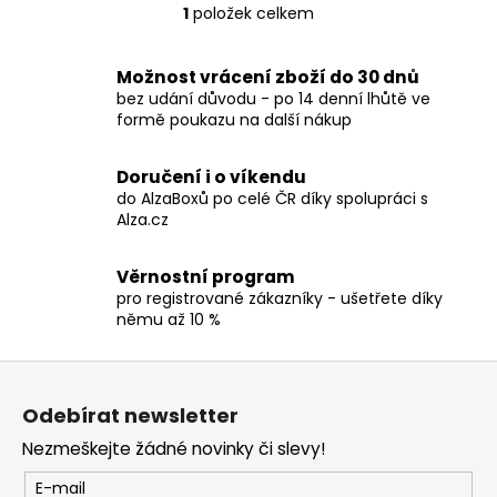
č
1
položek celkem
O
u
v
j
l
e
Možnost vrácení zboží do 30 dnů
á
m
bez udání důvodu - po 14 denní lhůtě ve
d
formě poukazu na další nákup
e
a
c
Doručení i o víkendu
TRIČKO
í
do AlzaBoxů po celé ČR díky spolupráci s
-
p
Alza.cz
SEPULTURA
r
-
v
ARISE
Věrnostní program
k
490
pro registrované zákazníky - ušetřete díky
y
Kč
němu až 10 %
v
ý
Z
p
á
i
Odebírat newsletter
p
s
Nezmeškejte žádné novinky či slevy!
a
u
t
E-mail