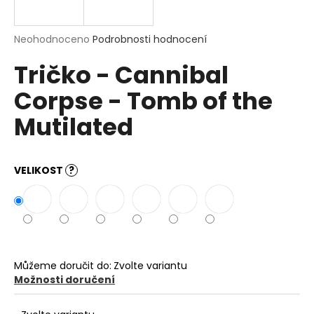
a
j
Průměrné
Neohodnoceno
Podrobnosti hodnocení
í
hodnocení
Tričko - Cannibal
produktu
t
je
?
Corpse - Tomb of the
0,0
z
Mutilated
5
hvězdiček.
HLEDAT
VELIKOST
?
D
o
p
Můžeme doručit do:
Zvolte variantu
o
Možnosti doručení
r
u