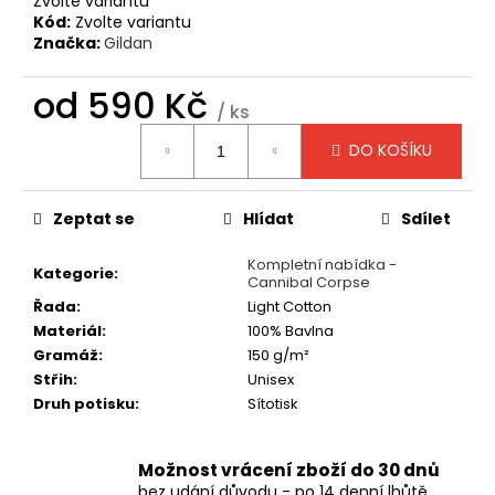
č
Zvolte variantu
Kód:
Zvolte variantu
u
Značka:
Gildan
j
e
od
590 Kč
m
/ ks
e
Měrná
DO KOŠÍKU
cena:
TRIČKO
-
Zeptat se
Hlídat
Sdílet
MAYHEM
-
DAWN
Kompletní nabídka -
Kategorie
:
OF
Cannibal Corpse
THE
Řada
:
Light Cotton
BLACK
Materiál
:
100% Bavlna
HEARTS
Gramáž
:
150 g/m²
590
Střih
:
Unisex
Kč
Druh potisku
:
Sítotisk
Možnost vrácení zboží do 30 dnů
bez udání důvodu - po 14 denní lhůtě