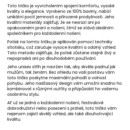
Toto tričko je vyvrcholením spojení komfortu, vysoké
kvality a elegance. Vyrobeno ze 100% bavlny, nabízí
unikátní pocit jemnosti a přirozené prodyšnosti. Jeho
kvalitní materiály zajišťují, že se nesrazí ani po
opakovaném praní a nošení, čímž se stává ideálním
společníkem pro každodenní nošení.
Potisk na tomto tričku je aplikován pomocí techniky
sítotisku, což zaručuje vysoce kvalitní a odolný vzhled.
Tato metoda zajišťuje, že potisk zůstane stejně živý a
nepopraská ani po dlouhodobém používání.
Jeho unisex střih je navržen tak, aby skvěle padnul jak
mužům, tak ženám. Bez ohledu na vaši postavu vám
toto tričko poskytne maximální pohodlí a volnost
pohybu. Jeho nadčasový design vám umožní snadno ho
kombinovat s různými outfity a přizpůsobit ho vašemu
osobnímu stylu.
Ať už se jedná o každodenní nošení, festivalové
dobrodružství nebo posezení s práteli, toto tričko vám
nejenom zajistí skvělý vzhled, ale také dlouhotrvající
kvalitu.