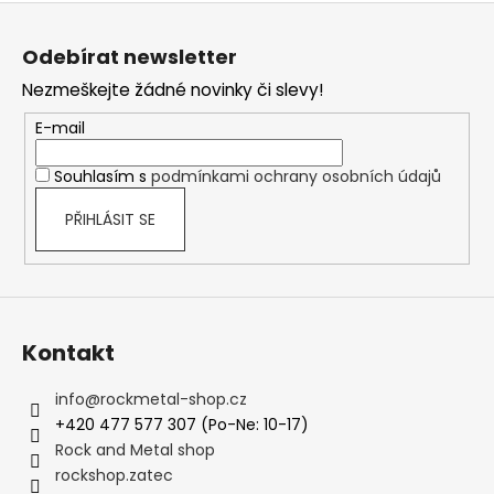
Z
á
Odebírat newsletter
p
Nezmeškejte žádné novinky či slevy!
a
t
E-mail
í
Souhlasím s
podmínkami ochrany osobních údajů
PŘIHLÁSIT SE
Kontakt
info
@
rockmetal-shop.cz
+420 477 577 307 (Po-Ne: 10-17)
Rock and Metal shop
rockshop.zatec