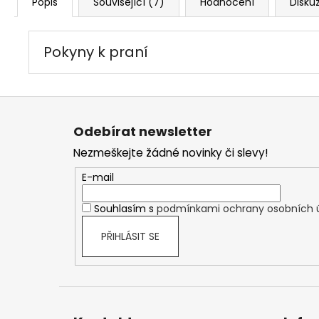
Popis
Související (7)
Hodnocení
Disku
Pokyny k praní
Z
á
Odebírat newsletter
p
Nezmeškejte žádné novinky či slevy!
a
t
E-mail
í
Souhlasím s
podmínkami ochrany osobních 
PŘIHLÁSIT SE