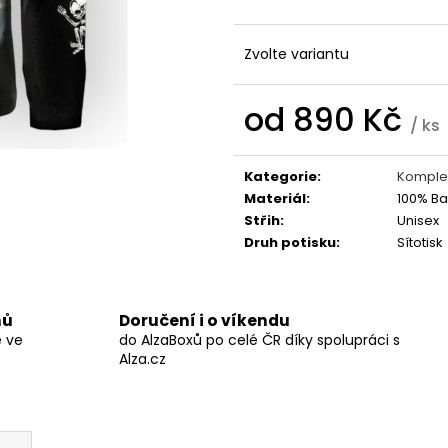
BLACK HEARTS
STRING POPS
590 Kč
490 Kč
Zvolte variantu
od
890 Kč
/ ks
Měrná
cena:
Kategorie
:
Komplet
Materiál
:
100% Ba
Střih
:
Unisex
Druh potisku
:
Sítotisk
nů
Doručení i o víkendu
ě ve
do AlzaBoxů po celé ČR díky spolupráci s
Alza.cz