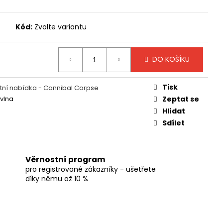
Kód:
Zvolte variantu
DO KOŠÍKU
Tisk
ní nabídka - Cannibal Corpse
vlna
Zeptat se
Hlídat
Sdílet
Věrnostní program
pro registrované zákazníky - ušetřete
díky němu až 10 %