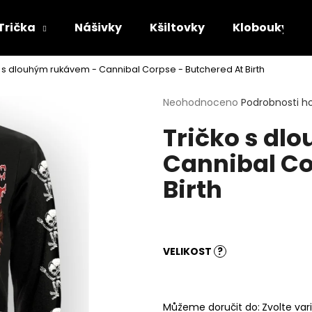
Trička
Nášivky
Kšiltovky
Klobouky
o s dlouhým rukávem - Cannibal Corpse - Butchered At Birth
Co potřebujete najít?
Průměrné
Neohodnoceno
Podrobnosti h
hodnocení
Tričko s dl
produktu
HLEDAT
je
Cannibal Co
0,0
z
Birth
5
Doporučujeme
hvězdiček.
VELIKOST
?
TRIČKO - MAYHEM - DAWN OF THE
TRIČKO - ACID B
Můžeme doručit do:
Zvolte var