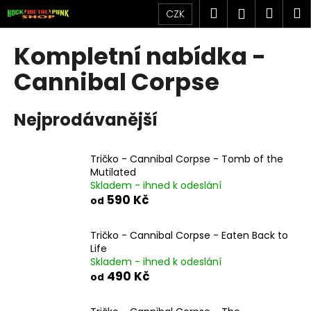
K
Přejít
Hledat
Náku
M
Přihlášen
CZK
na
o
obsah
Zpět
Zpět
košík
š
Kompletní nabídka -
í
C
Cannibal Corpse
k
o
p
Nejprodávanější
o
t
Tričko - Cannibal Corpse - Tomb of the
ř
Mutilated
e
Skladem - ihned k odeslání
b
590 Kč
od
u
j
Tričko - Cannibal Corpse - Eaten Back to
Life
e
Skladem - ihned k odeslání
t
490 Kč
od
e
n