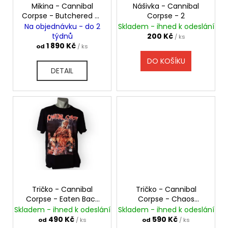
č
ů
o
Mikina - Cannibal
Nášivka - Cannibal
A
u
R
Corpse - Butchered At
Corpse - 2
d
M
j
Birth
Na objednávku - do 2
Skladem - ihned k odeslání
A
u
e
týdnů
200 Kč
/ ks
m
k
1 890 Kč
od
/ ks
e
t
DO KOŠÍKU
DETAIL
ů
TRIČKO
-
MAYHEM
-
DAWN
OF
THE
BLACK
HEARTS
590
Kč
Tričko - Cannibal
Tričko - Cannibal
Corpse - Eaten Back
Corpse - Chaos
to Life
Horrific
Skladem - ihned k odeslání
Skladem - ihned k odeslání
490 Kč
590 Kč
od
/ ks
od
/ ks