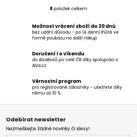
8
položek celkem
O
v
l
Možnost vrácení zboží do 30 dnů
á
bez udání důvodu - po 14 denní lhůtě ve
d
formě poukazu na další nákup
a
c
Doručení i o víkendu
í
do AlzaBoxů po celé ČR díky spolupráci s
p
Alza.cz
r
v
Věrnostní program
k
pro registrované zákazníky - ušetřete díky
y
němu až 10 %
v
ý
Z
p
á
i
Odebírat newsletter
p
s
Nezmeškejte žádné novinky či slevy!
a
u