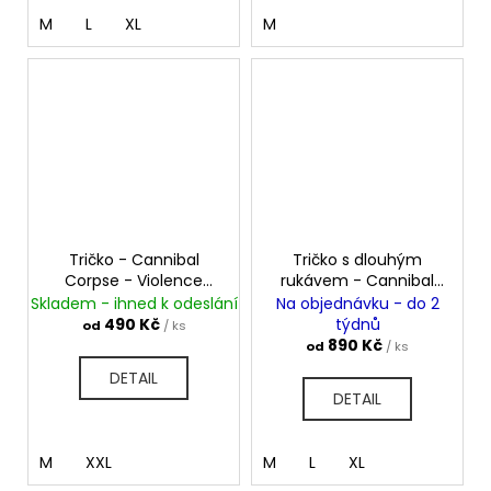
M
L
XL
M
Tričko - Cannibal
Tričko s dlouhým
Corpse - Violence
rukávem - Cannibal
Unimagined
Corpse - Butchered At
Skladem - ihned k odeslání
Na objednávku - do 2
Birth
490 Kč
týdnů
od
/ ks
890 Kč
od
/ ks
DETAIL
DETAIL
M
XXL
M
L
XL