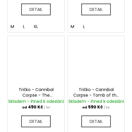
DETAIL
DETAIL
M
L
XL
M
L
Tričko - Cannibal
Tričko - Cannibal
Corpse - The
Corpse - Tomb of the
Wretched Spawn
Mutilated
Skladem - ihned k odeslání
Skladem - ihned k odeslání
490 Kč
590 Kč
od
/ ks
od
/ ks
DETAIL
DETAIL