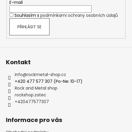
t
E-mail
í
Souhlasím s
podmínkami ochrany osobních údajů
PŘIHLÁSIT SE
Kontakt
info
@
rockmetal-shop.cz
+420 477 577 307 (Po-Ne: 10-17)
Rock and Metal shop
rockshop.zatec
+420477577307
Informace pro vás